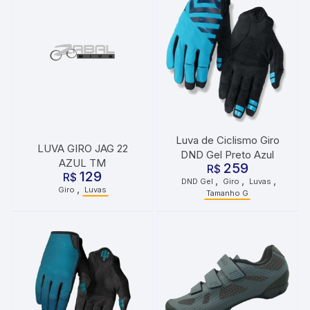
Luva de Ciclismo Giro
LUVA GIRO JAG 22
DND Gel Preto Azul
AZUL TM
259
R$
129
R$
,
,
,
DND Gel
Giro
Luvas
,
Giro
Luvas
Tamanho G