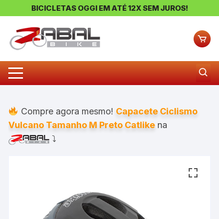
BICICLETAS OGGI EM ATÉ 12X SEM JUROS!
Pular
para
o
conteúdo
Compre agora mesmo!
Capacete Ciclismo
Vulcano Tamanho M Preto Catlike
na
⤵