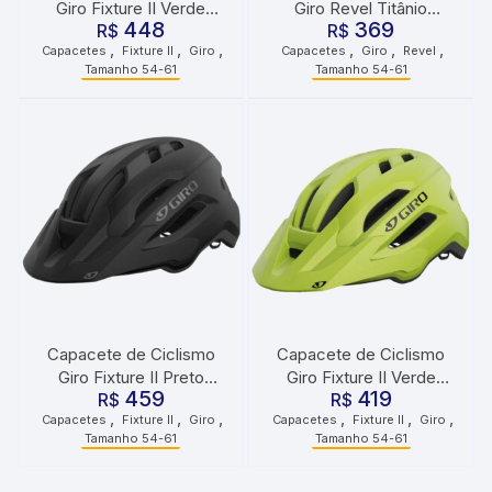
Giro Fixture II Verde
Giro Revel Titânio
448
369
Metálico UA
R$
R$
Branco
,
,
,
,
,
,
Capacetes
Fixture II
Giro
Capacetes
Giro
Revel
Tamanho 54-61
Tamanho 54-61
Capacete de Ciclismo
Capacete de Ciclismo
Giro Fixture II Preto
Giro Fixture II Verde
459
419
R$
Fosco
Metálico
R$
,
,
,
,
,
,
Capacetes
Fixture II
Giro
Capacetes
Fixture II
Giro
Tamanho 54-61
Tamanho 54-61