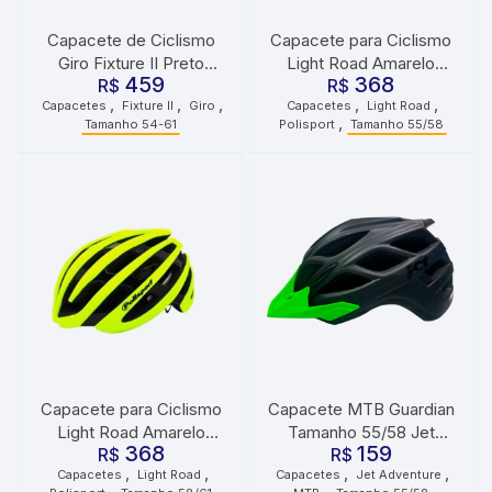
Capacete de Ciclismo
Capacete para Ciclismo
Giro Fixture II Preto
Light Road Amarelo
459
368
R$
Fosco
Fluorescente Tamanho
R$
,
,
,
,
,
Capacetes
Fixture II
Giro
Capacetes
Light Road
55/58 Polisport
,
Tamanho 54-61
Polisport
Tamanho 55/58
Capacete para Ciclismo
Capacete MTB Guardian
Light Road Amarelo
Tamanho 55/58 Jet
368
159
Fosco Preto Tamanho
R$
Adventure Preto Fosco
R$
,
,
,
,
Capacetes
Light Road
Capacetes
Jet Adventure
58/61 Polisport
Verde Neon
,
,