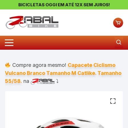
BICICLETAS OGGI EM ATÉ 12X SEM JUROS!
Pular
para
o
conteúdo
Compre agora mesmo!
Capacete Ciclismo
Vulcano Branco Tamanho M Catlike. Tamanho
55/58.
na
⤵