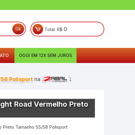
0
Total:
R$
ATO
OGGI EM 12X SEM JUROS
58 Polisport
na
⤵
ight Road Vermelho Preto
o Preto Tamanho 55/58 Polisport