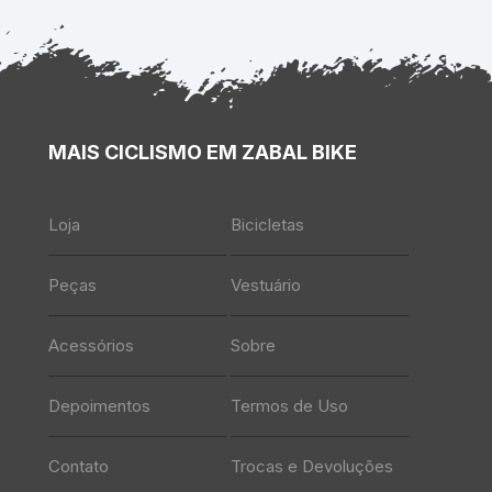
MAIS CICLISMO EM ZABAL BIKE
Loja
Bicicletas
Peças
Vestuário
Acessórios
Sobre
Depoimentos
Termos de Uso
Contato
Trocas e Devoluções