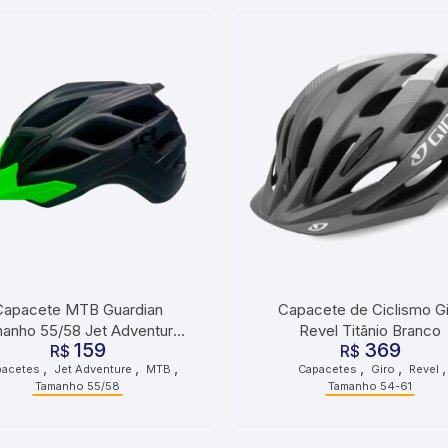
Capacete MTB Guardian
Capacete de Ciclismo Gi
anho 55/58 Jet Adventure
Revel Titânio Branco
159
369
Preto Fosco Verde Neon
R$
R$
,
,
,
,
,
,
pacetes
Jet Adventure
MTB
Capacetes
Giro
Revel
Tamanho 55/58
Tamanho 54-61