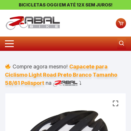
BICICLETAS OGGI EM ATÉ 12X SEM JUROS!
Pular
para
o
conteúdo
Compre agora mesmo!
Capacete para
Ciclismo Light Road Preto Branco Tamanho
58/61 Polisport
na
⤵