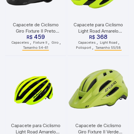
Capacete de Ciclismo
Capacete para Ciclismo
Giro Fixture II Preto
Light Road Amarelo
459
368
R$
Fosco
Fluorescente Tamanho
R$
,
,
,
,
,
Capacetes
Fixture II
Giro
Capacetes
Light Road
55/58 Polisport
,
Tamanho 54-61
Polisport
Tamanho 55/58
Capacete para Ciclismo
Capacete de Ciclismo
Light Road Amarelo
Giro Fixture II Verde