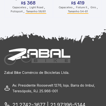
368
419
Fosco Preto Tamanho
R$
Metálico
R$
,
,
,
,
,
Capacetes
Light Road
Capacetes
Fixture II
Giro
58/61 Polisport
,
Polisport
Tamanho 58/61
Tamanho 54-61
Zabal Bike Comércio de Bicicletas Ltda.
Av. Presidente Roosevelt 1276, loja. Barra do Imbuí,
Teresópolis, RJ. 25.966-001
21 2742-3677 | 21 97396-5144