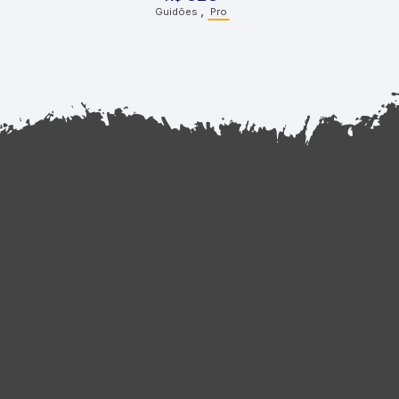
,
Guidões
Pro