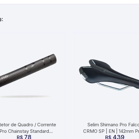
:
tetor de Quadro / Corrente
Selim Shimano Pro Falc
Pro Chainstay Standard
CRMO SP | EN | 142mm P
78
439
PRAC0001
R$
R$