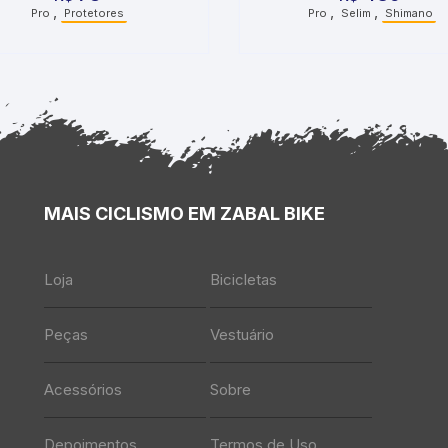
,
,
,
Pro
Protetores
Pro
Selim
Shimano
MAIS CICLISMO EM ZABAL BIKE
Loja
Bicicletas
Peças
Vestuário
Acessórios
Sobre
Depoimentos
Termos de Uso