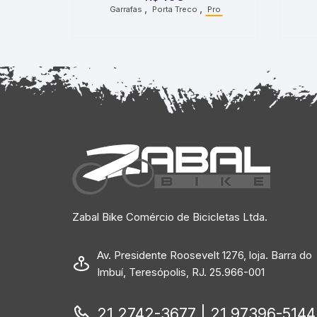
,
,
Garrafas
Porta Treco
Pro
Zabal Bike Comércio de Bicicletas Ltda.
Av. Presidente Roosevelt 1276, loja. Barra do
Imbuí, Teresópolis, RJ. 25.966-001
21 2742-3677 | 21 97396-5144