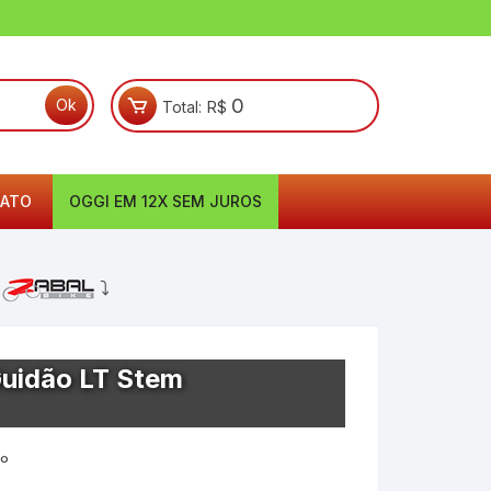
0
Total:
R$
ATO
OGGI EM 12X SEM JUROS
a
⤵
Guidão LT Stem
6º