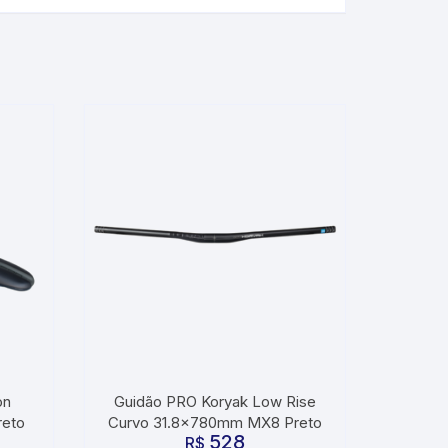
on
Guidão PRO Koryak Low Rise
reto
Curvo 31.8x780mm MX8 Preto
528
R$