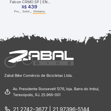
Falcon CRMO SP | EN |
439
142mm Preto
R$
,
,
Pro
Selim
Shimano
Zabal Bike Comércio de Bicicletas Ltda.
Av. Presidente Roosevelt 1276, loja. Barra do Imbuí,
Teresópolis, RJ. 25.966-001
21 2742-3677 | 21 97396-5144