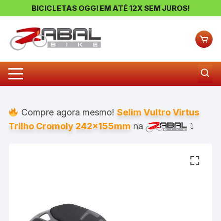
BICICLETAS OGGI EM ATÉ 12X SEM JUROS!
Pular
para
o
conteúdo
Compre agora mesmo!
Selim Vultro Virtus
Trilho Cromoly 242x155mm
na
⤵