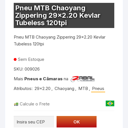
Pneu MTB Chaoyang
Zippering 29×2.20 Kevlar
Tubeless 120tpi
Pneu MTB Chaoyang Zippering 29×2.20 Kevlar
Tubeless 120tpi
Sem Estoque
SKU:
009026
Mais
Pneus e Câmaras
na
Atributos:
29x2.20
,
Chaoyang
,
MTB
,
Pneus
Calcule o Frete