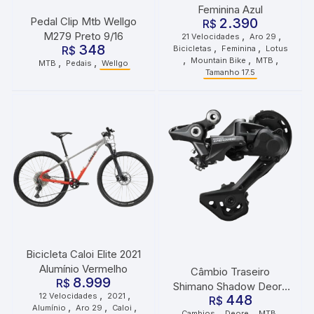
Feminina Azul
2.390
Pedal Clip Mtb Wellgo
R$
,
,
M279 Preto 9/16
21 Velocidades
Aro 29
,
,
348
Bicicletas
Feminina
Lotus
R$
,
,
,
Mountain Bike
MTB
,
,
MTB
Pedais
Wellgo
Tamanho 17.5
Bicicleta Caloi Elite 2021
Alumínio Vermelho
Câmbio Traseiro
8.999
R$
Shimano Shadow Deore
,
,
12 Velocidades
2021
448
RD-M5120 SGS 10/11V
R$
,
,
,
Alumínio
Aro 29
Caloi
,
,
,
Cambios
Deore
MTB