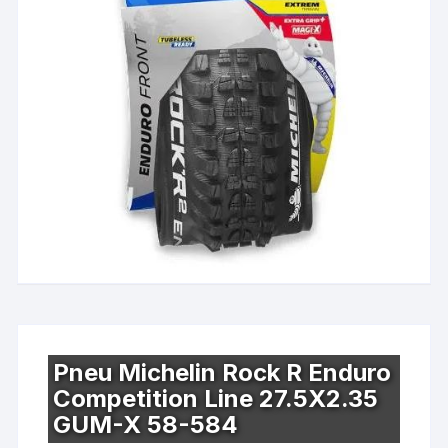
Pneu Michelin Rock R Enduro
Competition Line 27.5X2.35
GUM-X 58-584