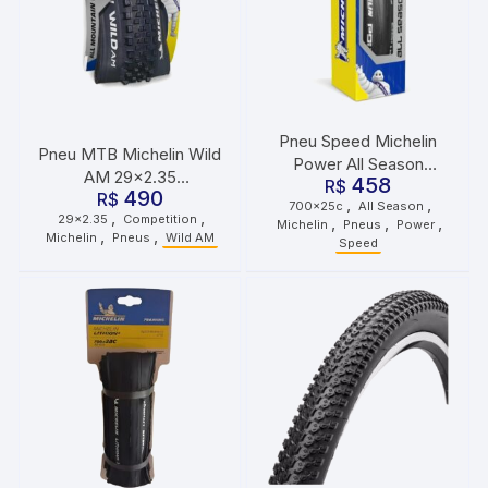
Pneu Speed Michelin
Pneu MTB Michelin Wild
Power All Season
AM 29×2.35
458
700x25c 25-622
R$
490
Competition Line
R$
,
,
700x25c
All Season
,
,
29x2.35
Competition
,
,
,
3x60TPI
Michelin
Pneus
Power
,
,
Michelin
Pneus
Wild AM
Speed