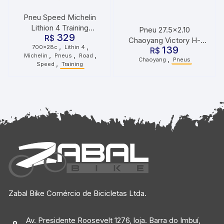
Pneu Speed Michelin
Lithion 4 Training
Pneu 27.5×2.10
329
700x28c 28-622
R$
Chaoyang Victory H-
,
,
700x28c
Lithin 4
139
R$
5129
,
,
,
Michelin
Pneus
Road
,
Chaoyang
Pneus
,
Speed
Training
Zabal Bike Comércio de Bicicletas Ltda.
Av. Presidente Roosevelt 1276, loja. Barra do Imbuí,