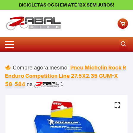
BICICLETAS OGGI EM ATÉ 12X SEM JUROS!
Pular
para
o
conteúdo
Compre agora mesmo!
Pneu Michelin Rock R
Enduro Competition Line 27.5X2.35 GUM-X
58-584
na
⤵