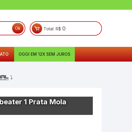
0
Total:
R$
ATO
OGGI EM 12X SEM JUROS
⤵
beater 1 Prata Mola