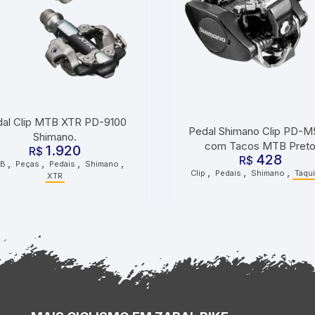
al Clip MTB XTR PD-9100
Pedal Shimano Clip PD-
Shimano.
com Tacos MTB Pret
1.920
R$
428
R$
,
,
,
,
B
Peças
Pedais
Shimano
,
,
,
Clip
Pedais
Shimano
Taqu
XTR