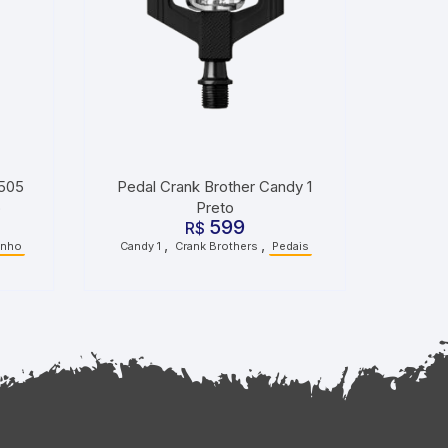
M505
Pedal Crank Brother Candy 1
o
Preto
599
R$
,
,
inho
Candy 1
Crank Brothers
Pedais