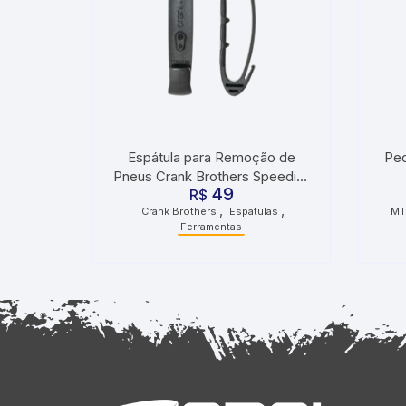
Espátula para Remoção de
Ped
Pneus Crank Brothers Speedier
49
R$
Lever
,
,
Crank Brothers
Espatulas
MT
Ferramentas