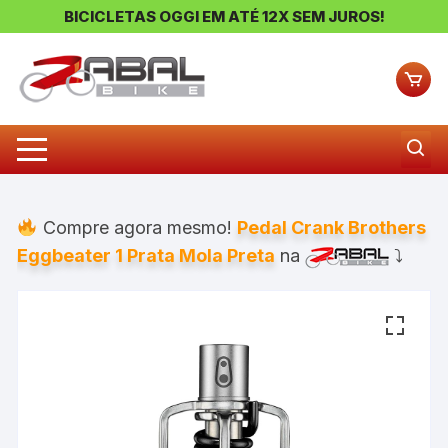
BICICLETAS OGGI EM ATÉ 12X SEM JUROS!
Pular
para
o
conteúdo
Compre agora mesmo!
Pedal Crank Brothers
Eggbeater 1 Prata Mola Preta
na
⤵