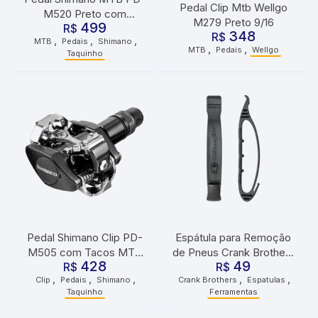
Pedal Clip Mtb Wellgo
M520 Preto com
M279 Preto 9/16
499
Taquinho
R$
348
R$
,
,
,
MTB
Pedais
Shimano
,
,
MTB
Pedais
Wellgo
Taquinho
Pedal Shimano Clip PD-
Espátula para Remoção
M505 com Tacos MTB
de Pneus Crank Brothers
428
49
R$
Preto
Speedier Lever
R$
,
,
,
,
,
Clip
Pedais
Shimano
Crank Brothers
Espatulas
Taquinho
Ferramentas