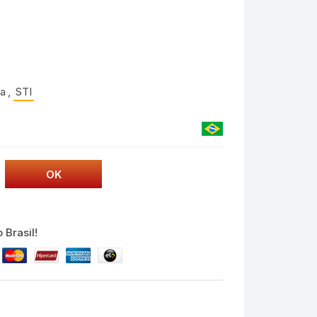
ra
,
STI
 Brasil!