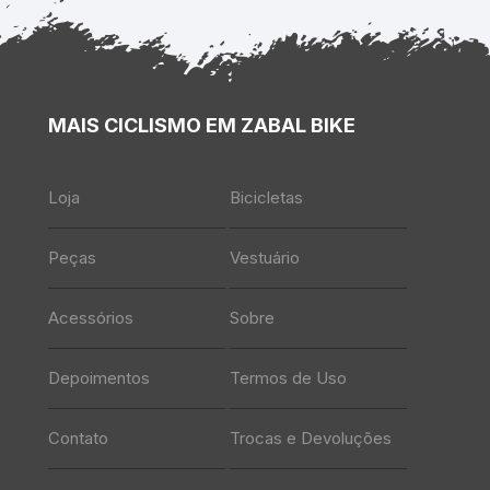
MAIS CICLISMO EM ZABAL BIKE
Loja
Bicicletas
Peças
Vestuário
Acessórios
Sobre
Depoimentos
Termos de Uso
Contato
Trocas e Devoluções