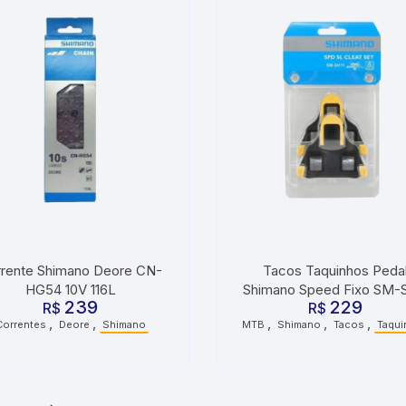
rente Shimano Deore CN-
Tacos Taquinhos Peda
HG54 10V 116L
Shimano Speed Fixo SM-
239
229
R$
R$
Amarelo
,
,
,
,
,
Correntes
Deore
Shimano
MTB
Shimano
Tacos
Taqui