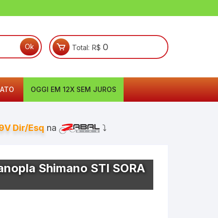
0
Total:
R$
ATO
OGGI EM 12X SEM JUROS
9V Dir/Esq
na
⤵
anopla Shimano STI SORA