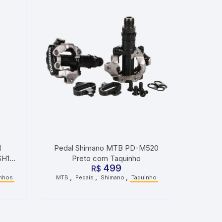
l
Pedal Shimano MTB PD-M520
SH11
Preto com Taquinho
499
R$
,
,
,
nhos
MTB
Pedais
Shimano
Taquinho