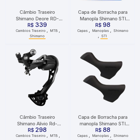
Câmbio Traseiro
Capa de Borracha para
Shimano Deore RD-
Manopla Shimano STI
339
98
M5100 SGS 11v
R$
ST-6700 Dir/Esq
R$
,
,
,
,
Cambios Traseiro
MTB
Capas
Manoplas
Shimano
,
Shimano
STI
Câmbio Traseiro
Capa de Borracha para
Shimano Alivio Rd-
manopla Shimano STI
298
88
m3100 Sgs 9v Cage
R$
SORA ST-3000/STR-
R$
,
,
,
,
Cambios Traseiro
MTB
Capas
Manoplas
Shimano
Longo
R200 Dir/Esq