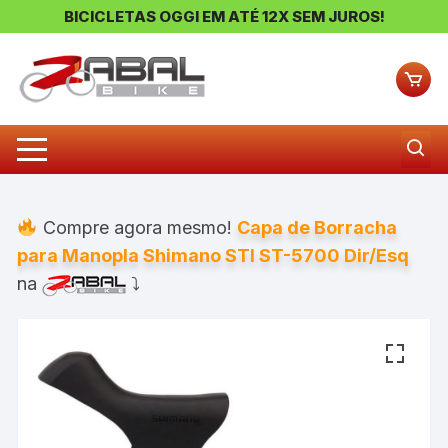
BICICLETAS OGGI EM ATÉ 12X SEM JUROS!
Pular
para
o
conteúdo
Compre agora mesmo!
Capa de Borracha
para Manopla Shimano STI ST-5700 Dir/Esq
na
⤵