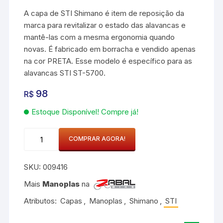
A capa de STI Shimano é item de reposição da
marca para revitalizar o estado das alavancas e
mantê-las com a mesma ergonomia quando
novas. É fabricado em borracha e vendido apenas
na cor PRETA. Esse modelo é específico para as
alavancas STI ST-5700.
98
R$
Estoque Disponível! Compre já!
Capa
COMPRAR AGORA!
de
Borracha
SKU:
009416
para
Manopla
Mais
Manoplas
na
Shimano
Atributos:
Capas
,
Manoplas
,
Shimano
,
STI
STI
ST-