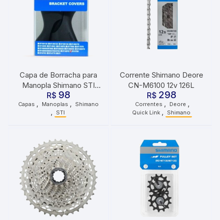
Capa de Borracha para
Corrente Shimano Deore
Manopla Shimano STI
CN-M6100 12v 126L
98
298
ST-6700 Dir/Esq
R$
R$
,
,
,
,
Capas
Manoplas
Shimano
Correntes
Deore
,
,
STI
Quick Link
Shimano