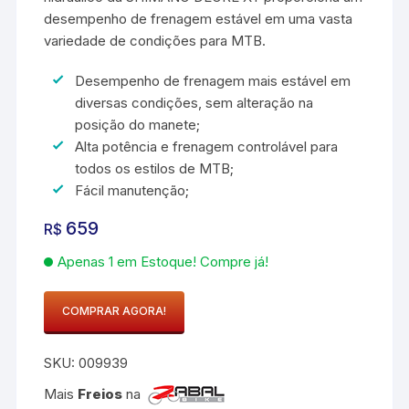
desempenho de frenagem estável em uma vasta
variedade de condições para MTB.
Desempenho de frenagem mais estável em
diversas condições, sem alteração na
posição do manete;
Alta potência e frenagem controlável para
todos os estilos de MTB;
Fácil manutenção;
659
R$
Apenas 1 em Estoque! Compre já!
COMPRAR AGORA!
Pinça
de
SKU:
009939
Freio
Shimano
Mais
Freios
na