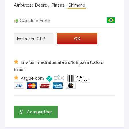
Deore
Atributos:
Deore
,
Pinças
,
Shimano
XT
BR-
Calcule o Frete
M8000
quantidade
Envios imediatos até às 14h para todo o
Brasil!
Pague com
Compartilhar