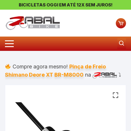
BICICLETAS OGGI EM ATÉ 12X SEM JUROS!
Pular
para
o
conteúdo
Compre agora mesmo!
Pinça de Freio
Shimano Deore XT BR-M8000
na
⤵