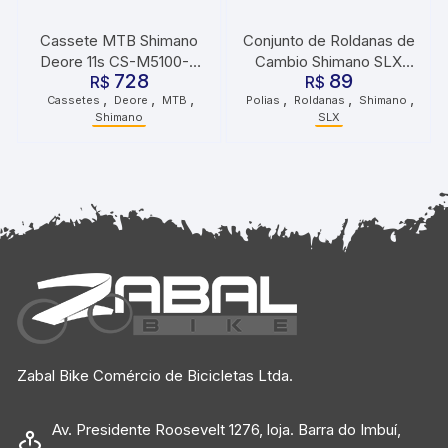
Cassete MTB Shimano
Conjunto de Roldanas de
Deore 11s CS-M5100-11
Cambio Shimano SLX
728
89
51 Dentes
R$
RD-M7100
R$
,
,
,
,
,
,
Cassetes
Deore
MTB
Polias
Roldanas
Shimano
Shimano
SLX
Zabal Bike Comércio de Bicicletas Ltda.
Av. Presidente Roosevelt 1276, loja. Barra do Imbuí,