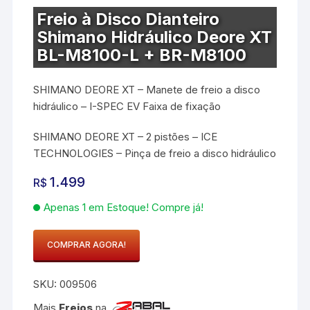
Freio à Disco Dianteiro
Shimano Hidráulico Deore XT
BL-M8100-L + BR-M8100
SHIMANO DEORE XT – Manete de freio a disco
hidráulico – I-SPEC EV Faixa de fixação
SHIMANO DEORE XT – 2 pistões – ICE
TECHNOLOGIES – Pinça de freio a disco hidráulico
1.499
R$
Apenas 1 em Estoque! Compre já!
COMPRAR AGORA!
Freio
à
SKU:
009506
Disco
Dianteiro
Mais
Freios
na