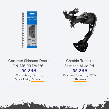
Corrente Shimano Deore
Câmbio Traseiro
CN-M6100 12v 126L
Shimano Alivio Rd-
298
298
R$
m3100 Sgs 9v Cage
R$
,
,
,
,
Correntes
Deore
Cambios Traseiro
MTB
Longo
,
Quick Link
Shimano
Shimano