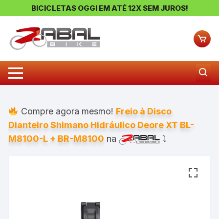
BICICLETAS OGGI EM ATÉ 12X SEM JUROS!
Pular
para
o
conteúdo
Compre agora mesmo!
Freio à Disco
Dianteiro Shimano Hidráulico Deore XT BL-
M8100-L + BR-M8100
na
⤵