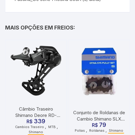
MAIS OPÇÕES EM FREIOS:
Câmbio Traseiro
Conjunto de Roldanas de
Shimano Deore RD-
Cambio Shimano SLX
339
M5100 SGS 11v
R$
79
RD-M663 10V
R$
,
,
Cambios Traseiro
MTB
,
,
Polias
Roldanas
Shimano
Shimano