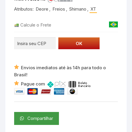
Shimano
Atributos:
Deore
,
Freios
,
Shimano
,
XT
Hidráulico
Deore
Calcule o Frete
XT
BL-
M8100-
L
+
BR-
Envios imediatos até às 14h para todo o
M8100
Brasil!
quantidade
Pague com
Compartilhar