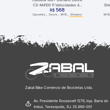
CS-M4100 11 Velocidades 46
Shi
568
R$
Dentes
,
,
,
Cassetes
Deore
MTB
Shimano
MTB
Zabal Bike Comércio de Bicicletas Ltda.
Av. Presidente Roosevelt 1276, loja. Barra do
Imbuí, Teresópolis, RJ. 25.966-001