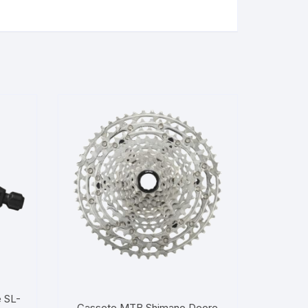
 SL-
Cassete MTB Shimano Deore