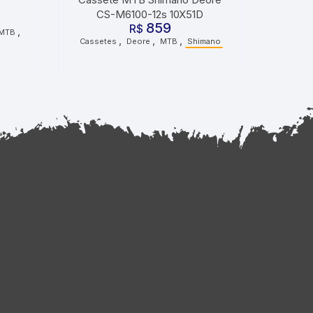
CS-M6100-12s 10X51D
859
R$
,
MTB
,
,
,
Cassetes
Deore
MTB
Shimano