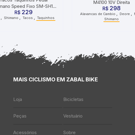
M4100 10V Direita
mano Speed Fixo SM-SH11
298
R$
229
R$
Amarelo
,
,
Alavancas de Cambio
Deore
,
,
,
Shimano
Tacos
Taquinhos
Shimano
MAIS CICLISMO EM ZABAL BIKE
Loja
Bicicletas
Peças
Vestuário
Acessórios
Sobre