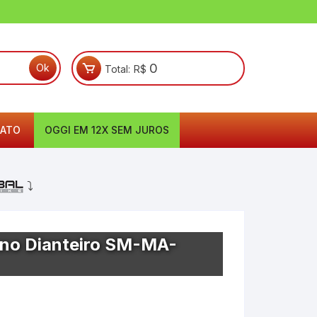
0
Total:
R$
ATO
OGGI EM 12X SEM JUROS
⤵
ano Dianteiro SM-MA-