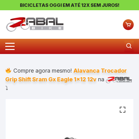
BICICLETAS OGGI EM ATÉ 12X SEM JUROS!
Pular
para
o
conteúdo
Compre agora mesmo!
Alavanca Trocador
Grip Shift Sram Gx Eagle 1×12 12v
na
⤵