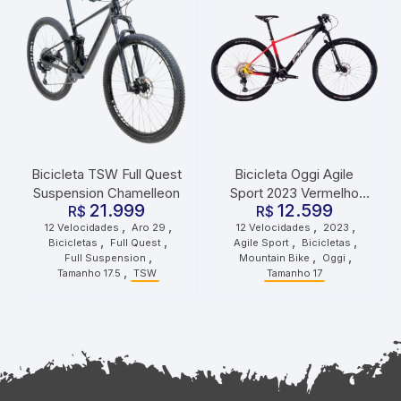
Bicicleta TSW Full Quest
Bicicleta Oggi Agile
Suspension Chamelleon
Sport 2023 Vermelho
21.999
12.599
R$
R$
Preto
,
,
,
,
12 Velocidades
Aro 29
12 Velocidades
2023
,
,
,
,
Bicicletas
Full Quest
Agile Sport
Bicicletas
,
,
,
Full Suspension
Mountain Bike
Oggi
,
Tamanho 17.5
TSW
Tamanho 17