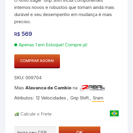
O novo Eagle  Grip Shift inclui componentes
internos novos e robustos que tornam ainda mais
durável e seu desempenho em mudança é mais
preciso.
569
R$
Apenas 1 em Estoque! Compre já!
COMPRAR AGORA!
Alavanca
Trocador
SKU:
009704
Grip
Shift
Mais
Alavanca de Cambio
na
Sram
Atributos:
12 Velocidades
,
Grip Shift
,
Sram
Gx
Eagle
Calcule o Frete
1x12
12v
quantidade