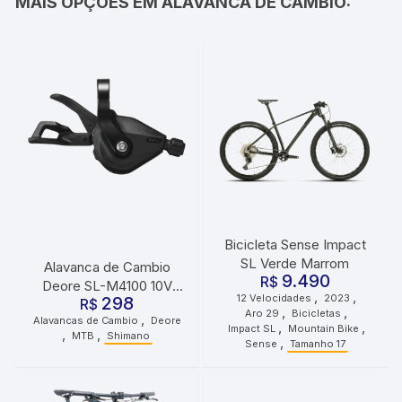
MAIS OPÇÕES EM ALAVANCA DE CAMBIO:
Bicicleta Sense Impact
SL Verde Marrom
Alavanca de Cambio
9.490
R$
Deore SL-M4100 10V
,
,
12 Velocidades
2023
298
R$
Direita
,
,
Aro 29
Bicicletas
,
Alavancas de Cambio
Deore
,
,
Impact SL
Mountain Bike
,
,
MTB
Shimano
,
Sense
Tamanho 17