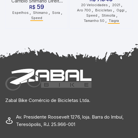
Cambio Shimano Direito
,
,
20 Velocidades
2021
59
ST-R3000 com Parafuso
R$
,
,
,
Aro 700
Bicicletas
Oggi
,
,
,
Espelhos
Shimano
Sora
,
,
Speed
Stimolla
Speed
,
Tamanho 50
Tiagra
Zabal Bike Comércio de Bicicletas Ltda.
Av. Presidente Roosevelt 1276, loja. Barra do Imbuí,
Teresópolis, RJ. 25.966-001