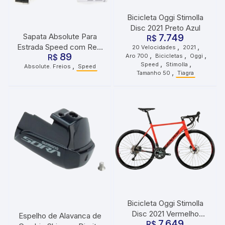
Bicicleta Oggi Stimolla
Disc 2021 Preto Azul
7.749
Sapata Absolute Para
R$
,
,
Estrada Speed com Refil
20 Velocidades
2021
,
,
,
89
Aro 700
Bicicletas
Oggi
Aluminio T. Shimano
R$
,
,
Speed
Stimolla
,
Absolute. Freios
Speed
,
Tamanho 50
Tiagra
Bicicleta Oggi Stimolla
Disc 2021 Vermelho
Espelho de Alavanca de
7.649
R$
Preto