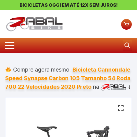
BICICLETAS OGGI EM ATÉ 12X SEM JUROS!
Pular
para
o
conteúdo
Compre agora mesmo!
Bicicleta Cannondale
Speed Synapse Carbon 105 Tamanho 54 Roda
700 22 Velocidades 2020 Preto
na
⤵