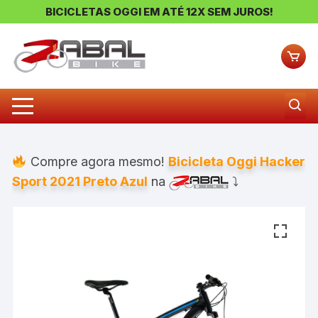
BICICLETAS OGGI EM ATÉ 12X SEM JUROS!
Pular
para
o
conteúdo
Compre agora mesmo!
Bicicleta Oggi Hacker
Sport 2021 Preto Azul
na
⤵