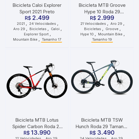
Bicicleta Caloi Explorer
Bicicleta MTB Groove
Sport 2021 Preto
Hype 10 Roda 29
2.499
2.999
R$
Tamanho 19 21
R$
,
,
,
,
2021
24 Velocidades
21 Velocidades
Aro 29
Velocidades Grafite Azul
,
,
,
,
,
Aro 29
Bicicletas
Caloi
Bicicletas
Groove
Preto
,
,
,
Explorer Sport
Hype 10
Mountain Bike
,
Mountain Bike
Tamanho 17
Tamanho 19
Bicicleta MTB Lotus
Bicicleta MTB TSW
Spider Carbon Roda 29
Hunch Roda 29 Tamanho
13.990
3.490
Tamanho 19 12
R$
17 24 Velocidades Cinza
R$
,
,
,
,
12 Velocidades
Aro 29
24 Velocidades
Aro 29