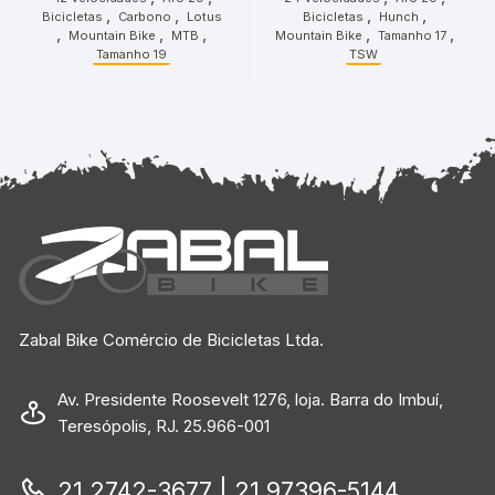
Velocidades Vermelho
Preto Verde
,
,
,
,
Bicicletas
Carbono
Lotus
Bicicletas
Hunch
Preto
,
,
,
,
,
Mountain Bike
MTB
Mountain Bike
Tamanho 17
Tamanho 19
TSW
Zabal Bike Comércio de Bicicletas Ltda.
Av. Presidente Roosevelt 1276, loja. Barra do Imbuí,
Teresópolis, RJ. 25.966-001
21 2742-3677 | 21 97396-5144