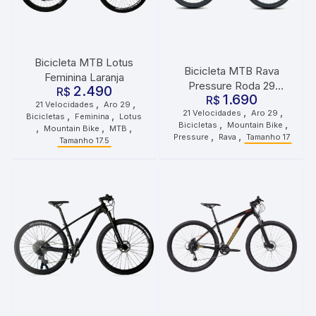
Bicicleta MTB Lotus
Bicicleta MTB Rava
Feminina Laranja
Pressure Roda 29
2.490
R$
1.690
Tamanho 17 21
R$
,
,
21 Velocidades
Aro 29
,
,
21 Velocidades
Aro 29
,
,
Velocidades Preto Verde
Bicicletas
Feminina
Lotus
,
,
Bicicletas
Mountain Bike
,
,
,
Mountain Bike
MTB
,
,
Pressure
Rava
Tamanho 17
Tamanho 17.5