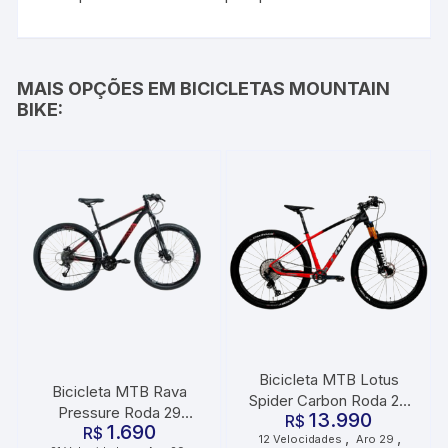
MAIS OPÇÕES EM BICICLETAS MOUNTAIN
BIKE:
Bicicleta MTB Lotus
Bicicleta MTB Rava
Spider Carbon Roda 29
Pressure Roda 29
13.990
Tamanho 19 12
R$
1.690
Tamanho 17 21
R$
,
,
12 Velocidades
Aro 29
Velocidades Vermelho