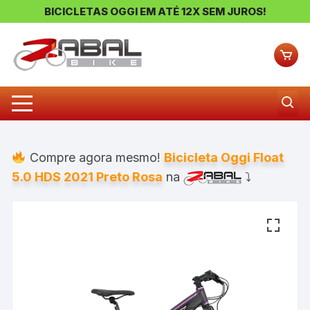
BICICLETAS OGGI EM ATÉ 12X SEM JUROS!
Pular
para
o
conteúdo
Compre agora mesmo!
Bicicleta Oggi Float
5.0 HDS 2021 Preto Rosa
na
⤵