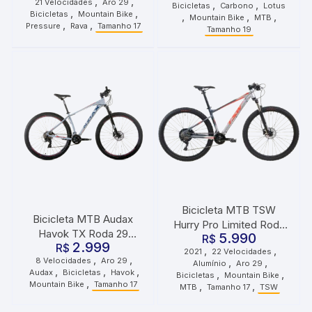
,
,
21 Velocidades
Aro 29
,
,
Velocidades Preto
Bicicletas
Carbono
Lotus
Preto
,
,
Bicicletas
Mountain Bike
,
,
,
Mountain Bike
MTB
Vermelho
,
,
Pressure
Rava
Tamanho 17
Tamanho 19
Bicicleta MTB TSW
Bicicleta MTB Audax
Hurry Pro Limited Roda
Havok TX Roda 29
5.990
29 Tamanho 17 22
R$
2.999
Tamanho 17 8
R$
,
,
2021
22 Velocidades
Velocidades 2021 Cinza
,
,
8 Velocidades
Aro 29
,
,
Velocidades Cinza
Alumínio
Aro 29
Vermelho
,
,
,
Audax
Bicicletas
Havok
,
,
Bicicletas
Mountain Bike
,
Mountain Bike
Tamanho 17
,
,
MTB
Tamanho 17
TSW