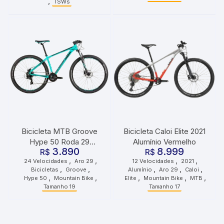
,
TSWs
Bicicleta MTB Groove
Bicicleta Caloi Elite 2021
Hype 50 Roda 29
Alumínio Vermelho
3.890
8.999
Tamanho 19 24
R$
R$
,
,
,
,
24 Velocidades
Aro 29
12 Velocidades
2021
Velocidades Verde Preto
,
,
,
,
,
Bicicletas
Groove
Alumínio
Aro 29
Caloi
,
,
,
,
,
Hype 50
Mountain Bike
Elite
Mountain Bike
MTB
Tamanho 19
Tamanho 17