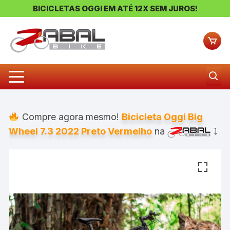
BICICLETAS OGGI EM ATÉ 12X SEM JUROS!
Pular
para
o
conteúdo
Compre agora mesmo!
Bicicleta Oggi Big
Wheel 7.3 2022 Preto Vermelho
na
⤵