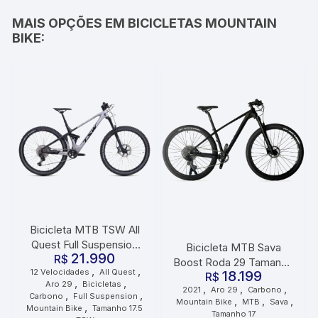
MAIS OPÇÕES EM BICICLETAS MOUNTAIN
BIKE:
Bicicleta MTB TSW All
Quest Full Suspension
Bicicleta MTB Sava
21.990
Carbono Roda 29
R$
Boost Roda 29 Tamanho
,
,
12 Velocidades
All Quest
Tamanho 17.5 12
18.199
17 2021 Preto Grafite
R$
,
,
Aro 29
Bicicletas
,
,
,
Velocidades Prata Preto
2021
Aro 29
Carbono
,
,
Carbono
Full Suspension
,
,
,
Mountain Bike
MTB
Sava
,
Mountain Bike
Tamanho 17.5
Tamanho 17