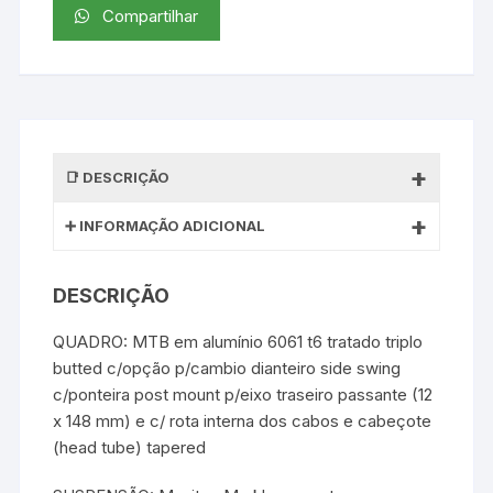
Compartilhar
DESCRIÇÃO
INFORMAÇÃO ADICIONAL
DESCRIÇÃO
QUADRO: MTB em alumínio 6061 t6 tratado triplo
butted c/opção p/cambio dianteiro side swing
c/ponteira post mount p/eixo traseiro passante (12
x 148 mm) e c/ rota interna dos cabos e cabeçote
(head tube) tapered