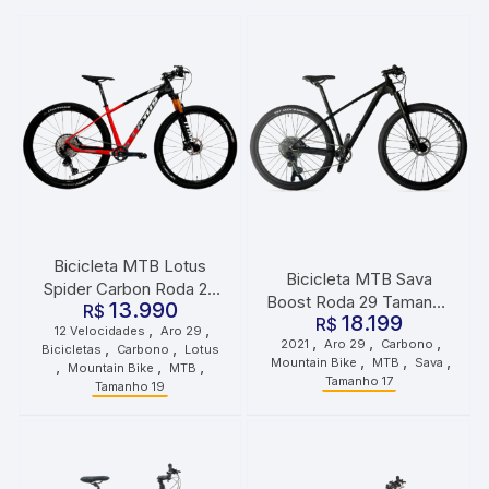
Bicicleta MTB Lotus
Bicicleta MTB Sava
Spider Carbon Roda 29
Boost Roda 29 Tamanho
13.990
Tamanho 19 12
R$
18.199
17 2021 Preto Grafite
R$
,
,
12 Velocidades
Aro 29
Velocidades Vermelho
,
,
,
2021
Aro 29
Carbono
,
,
Bicicletas
Carbono
Lotus
Preto
,
,
,
Mountain Bike
MTB
Sava
,
,
,
Mountain Bike
MTB
Tamanho 17
Tamanho 19