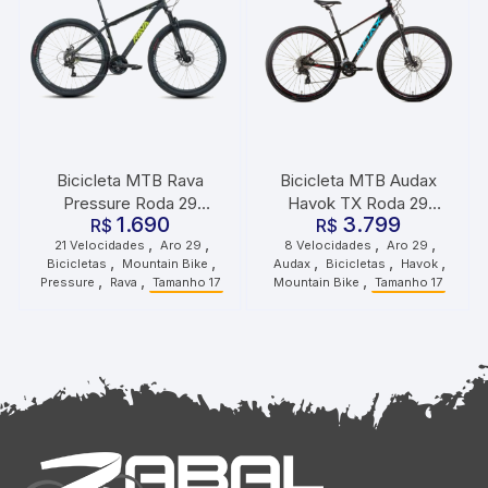
Bicicleta MTB Rava
Bicicleta MTB Audax
Pressure Roda 29
Havok TX Roda 29
1.690
3.799
Tamanho 17 21
R$
Tamanho 17 8
R$
,
,
,
,
21 Velocidades
Aro 29
8 Velocidades
Aro 29
Velocidades Preto Verde
Velocidades Preta
,
,
,
,
,
Bicicletas
Mountain Bike
Audax
Bicicletas
Havok
,
,
,
Pressure
Rava
Tamanho 17
Mountain Bike
Tamanho 17