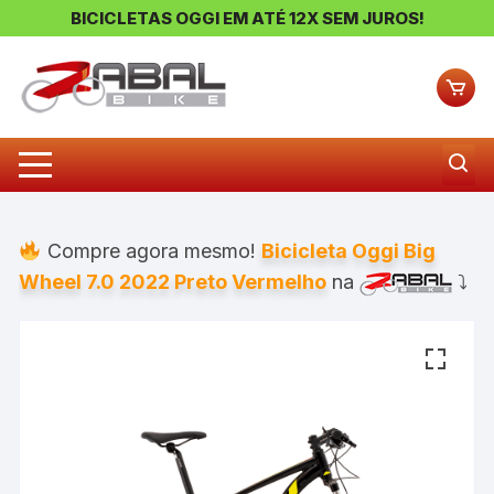
BICICLETAS OGGI EM ATÉ 12X SEM JUROS!
Pular
para
o
conteúdo
Compre agora mesmo!
Bicicleta Oggi Big
Wheel 7.0 2022 Preto Vermelho
na
⤵