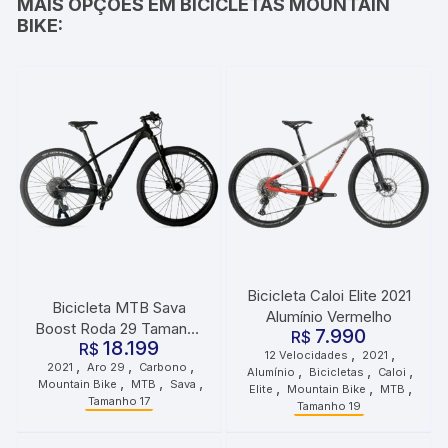
MAIS OPÇÕES EM BICICLETAS MOUNTAIN
BIKE:
Bicicleta Caloi Elite 2021
Bicicleta MTB Sava
Alumínio Vermelho
Boost Roda 29 Tamanho
7.990
R$
18.199
17 2021 Preto Grafite
R$
,
,
12 Velocidades
2021
,
,
,
2021
Aro 29
Carbono
,
,
,
Alumínio
Bicicletas
Caloi
,
,
,
Mountain Bike
MTB
Sava
,
,
,
Elite
Mountain Bike
MTB
Tamanho 17
Tamanho 19