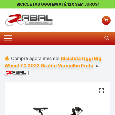
BICICLETAS OGGI EM ATÉ 12X SEM JUROS!
Pular
para
o
conteúdo
Compre agora mesmo!
Bicicleta Oggi Big
Wheel 7.0 2022 Grafite Vermelho Preto
na
⤵