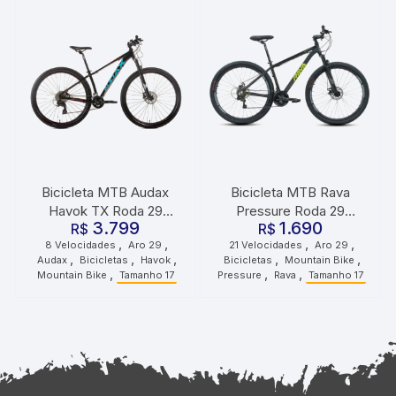
Bicicleta MTB Audax
Bicicleta MTB Rava
Havok TX Roda 29
Pressure Roda 29
3.799
1.690
Tamanho 17 8
R$
Tamanho 17 21
R$
,
,
,
,
8 Velocidades
Aro 29
21 Velocidades
Aro 29
Velocidades Preta
Velocidades Preto Verde
,
,
,
,
,
Audax
Bicicletas
Havok
Bicicletas
Mountain Bike
,
,
,
Mountain Bike
Tamanho 17
Pressure
Rava
Tamanho 17