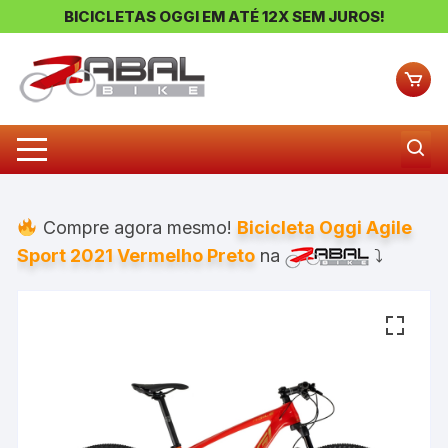
BICICLETAS OGGI EM ATÉ 12X SEM JUROS!
Pular
para
o
conteúdo
Compre agora mesmo!
Bicicleta Oggi Agile
Sport 2021 Vermelho Preto
na
⤵