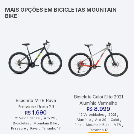
MAIS OPÇÕES EM BICICLETAS MOUNTAIN
BIKE:
Bicicleta Caloi Elite 2021
Bicicleta MTB Rava
Alumínio Vermelho
Pressure Roda 29
8.999
R$
1.690
Tamanho 17 21
R$
,
,
12 Velocidades
2021
,
,
21 Velocidades
Aro 29
,
,
,
Velocidades Preto Verde
Alumínio
Aro 29
Caloi
,
,
Bicicletas
Mountain Bike
,
,
,
Elite
Mountain Bike
MTB
,
,
Pressure
Rava
Tamanho 17
Tamanho 17