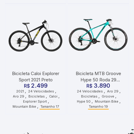
Bicicleta Caloi Explorer
Bicicleta MTB Groove
Sport 2021 Preto
Hype 50 Roda 29
2.499
3.890
R$
Tamanho 19 24
R$
,
,
,
,
2021
24 Velocidades
24 Velocidades
Aro 29
Velocidades Verde Preto
,
,
,
,
,
Aro 29
Bicicletas
Caloi
Bicicletas
Groove
,
,
,
Explorer Sport
Hype 50
Mountain Bike
,
Mountain Bike
Tamanho 17
Tamanho 19