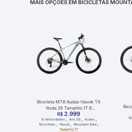
MAIS OPÇÕES EM BICICLETAS MOUNTA
Bicicleta MTB Audax Havok TX
Bici
Roda 29 Tamanho 17 8
2.999
Velocidades Cinza
R$
18
,
,
,
8 Velocidades
Aro 29
Audax
,
,
,
Bicicletas
Havok
Mountain Bike
Tamanho 17