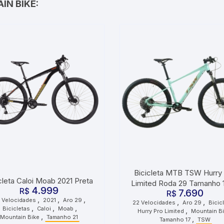
IN BIKE:
Bicicleta MTB TSW Hurry
cleta Caloi Moab 2021 Preta
Limited Roda 29 Tamanho 
4.999
R$
7.690
Velocidades Azul
R$
,
,
,
 Velocidades
2021
Aro 29
,
,
22 Velocidades
Aro 29
Bicic
,
,
,
Bicicletas
Caloi
Moab
,
Hurry Pro Limited
Mountain B
,
Mountain Bike
Tamanho 21
,
Tamanho 17
TSW