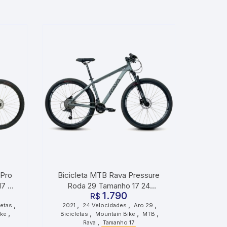
 Pro
Bicicleta MTB Rava Pressure
17 22
Roda 29 Tamanho 17 24
1.790
Velocidades 2021 Cinza Preto
R$
,
,
,
,
letas
2021
24 Velocidades
Aro 29
,
,
,
,
ike
Bicicletas
Mountain Bike
MTB
,
Rava
Tamanho 17