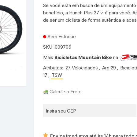
Se você está em busca de um equipamento 
Bicicletas Aro 20 para
rmudas e Shorts
adros 17″ ou 18″
adros 50 a 53cm
o 26
Mochilas de Hidratação
Groove
benefício, a Hunch Plus 27 v. é para você. Ap
Meninos
Bicicletas Aro 24 para
de ser um ciclista de forma autêntica e ace
Meninas
patilhas
adros 19″ ou 20″
adros 53 a 56cm
o 27.5
Taco de Pedal
TSW
Bicicletas Aro 24 para
Meninos
Sem Estoque
adros 21″ ou 22″
adros 56 a 59cm
Transportador
Rava
SKU:
009796
o 29
Durban
Mais
Bicicletas Mountain Bike
na
cicletas Cross Country
Shimano
Atributos:
27 Velocidades
,
Aro 29
,
Biciclet
17
,
TSW
Crank Brothers
Calcule o Frete
entes
Michelin
HB
Camelbak
Envios imediatos até às 14h para todo o