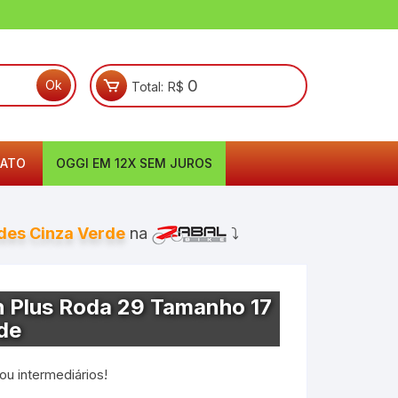
0
Total:
R$
ATO
OGGI EM 12X SEM JUROS
des Cinza Verde
na
⤵
 Plus Roda 29 Tamanho 17
de
 ou intermediários!