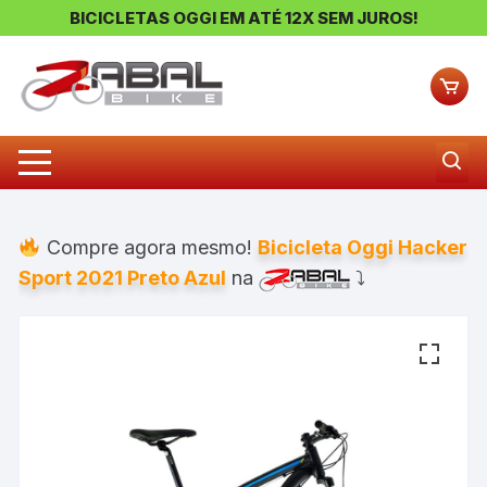
BICICLETAS OGGI EM ATÉ 12X SEM JUROS!
Pular
para
o
conteúdo
Compre agora mesmo!
Bicicleta Oggi Hacker
Sport 2021 Preto Azul
na
⤵