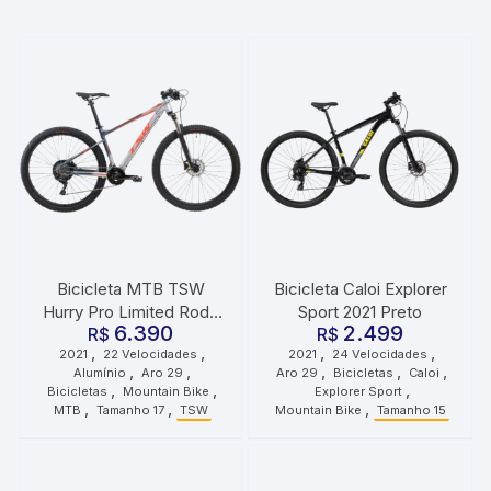
Bicicleta MTB TSW
Bicicleta Caloi Explorer
Hurry Pro Limited Roda
Sport 2021 Preto
6.390
2.499
29 Tamanho 17 22
R$
R$
,
,
,
,
2021
22 Velocidades
2021
24 Velocidades
Velocidades 2021 Cinza
,
,
,
,
,
Alumínio
Aro 29
Aro 29
Bicicletas
Caloi
Vermelho
,
,
,
Bicicletas
Mountain Bike
Explorer Sport
,
,
,
MTB
Tamanho 17
TSW
Mountain Bike
Tamanho 15