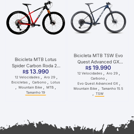
Bicicleta MTB TSW Evo
Bicicleta MTB Lotus
Quest Advanced GX
Spider Carbon Roda 29
19.990
Carbono Roda 29
R$
13.990
Tamanho 19 12
R$
,
,
12 Velocidades
Aro 29
Tamanho 15.5 12
,
,
12 Velocidades
Aro 29
,
Velocidades Vermelho
Carbono
Velocidades Azul
,
,
Bicicletas
Carbono
Lotus
,
Evo Quest Advanced GX
Preto
,
,
,
Metálico
Mountain Bike
MTB
,
Mountain Bike
Tamanho 15.5
Tamanho 19
,
TSW