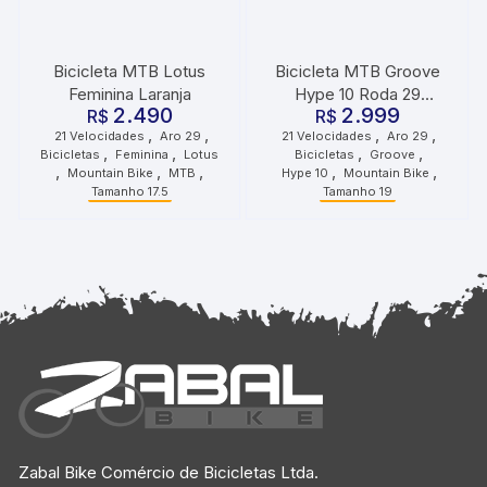
Bicicleta MTB Lotus
Bicicleta MTB Groove
Feminina Laranja
Hype 10 Roda 29
2.490
2.999
R$
Tamanho 19 21
R$
,
,
,
,
21 Velocidades
Aro 29
21 Velocidades
Aro 29
Velocidades Grafite Azul
,
,
,
,
Bicicletas
Feminina
Lotus
Bicicletas
Groove
Preto
,
,
,
,
,
Mountain Bike
MTB
Hype 10
Mountain Bike
Tamanho 17.5
Tamanho 19
Zabal Bike Comércio de Bicicletas Ltda.