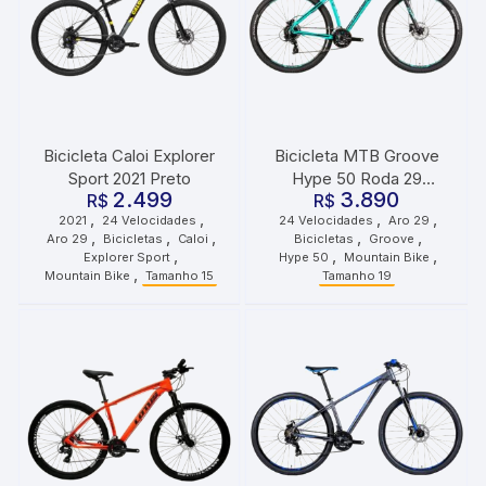
Bicicleta Caloi Explorer
Bicicleta MTB Groove
Sport 2021 Preto
Hype 50 Roda 29
2.499
3.890
R$
Tamanho 19 24
R$
,
,
,
,
2021
24 Velocidades
24 Velocidades
Aro 29
Velocidades Verde Preto
,
,
,
,
,
Aro 29
Bicicletas
Caloi
Bicicletas
Groove
,
,
,
Explorer Sport
Hype 50
Mountain Bike
,
Mountain Bike
Tamanho 15
Tamanho 19