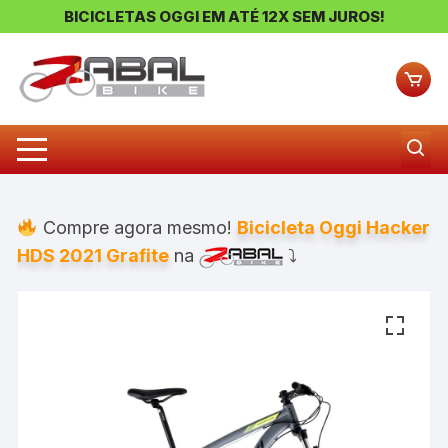
BICICLETAS OGGI EM ATÉ 12X SEM JUROS!
Pular
para
o
conteúdo
Compre agora mesmo!
Bicicleta Oggi Hacker
HDS 2021 Grafite
na
⤵