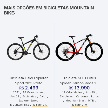
MAIS OPÇÕES EM BICICLETAS MOUNTAIN
BIKE:
Bicicleta Caloi Explorer
Bicicleta MTB Lotus
Sport 2021 Preto
Spider Carbon Roda 29
2.499
13.990
R$
Tamanho 19 12
R$
,
,
,
,
2021
24 Velocidades
12 Velocidades
Aro 29
Velocidades Vermelho
,
,
,
,
,
Aro 29
Bicicletas
Caloi
Bicicletas
Carbono
Lotus
Preto
,
,
,
,
Explorer Sport
Mountain Bike
MTB
,
Mountain Bike
Tamanho 17
Tamanho 19