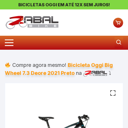
BICICLETAS OGGI EM ATÉ 12X SEM JUROS!
Pular
para
o
conteúdo
Compre agora mesmo!
Bicicleta Oggi Big
Wheel 7.3 Deore 2021 Preto
na
⤵