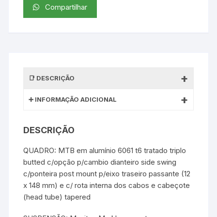
Compartilhar
DESCRIÇÃO
INFORMAÇÃO ADICIONAL
DESCRIÇÃO
QUADRO: MTB em alumínio 6061 t6 tratado triplo
butted c/opção p/cambio dianteiro side swing
c/ponteira post mount p/eixo traseiro passante (12
x 148 mm) e c/ rota interna dos cabos e cabeçote
(head tube) tapered