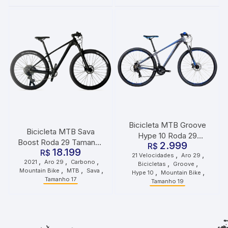
Bicicleta MTB Groove
Bicicleta MTB Sava
Hype 10 Roda 29
Boost Roda 29 Tamanho
2.999
Tamanho 19 21
R$
18.199
17 2021 Preto Grafite
R$
,
,
21 Velocidades
Aro 29
Velocidades Grafite Azul
,
,
,
2021
Aro 29
Carbono
,
,
Bicicletas
Groove
Preto
,
,
,
Mountain Bike
MTB
Sava
,
,
Hype 10
Mountain Bike
Tamanho 17
Tamanho 19