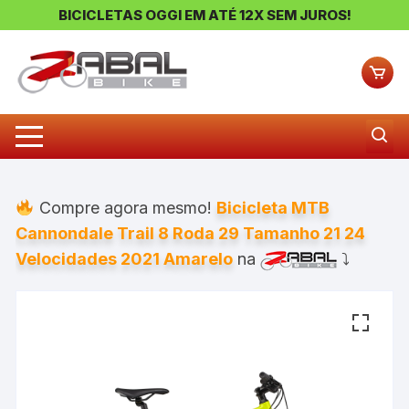
BICICLETAS OGGI EM ATÉ 12X SEM JUROS!
Pular
para
o
conteúdo
Compre agora mesmo!
Bicicleta MTB
Cannondale Trail 8 Roda 29 Tamanho 21 24
Velocidades 2021 Amarelo
na
⤵