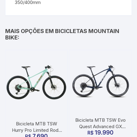
350/400mm
MAIS OPÇÕES EM BICICLETAS MOUNTAIN
BIKE:
Bicicleta MTB TSW Evo
Bicicleta MTB TSW
Quest Advanced GX
Hurry Pro Limited Roda
19.990
Carbono Roda 29
R$
7.690
29 Tamanho 17 22
R$