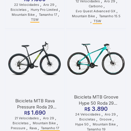
,
,
12 Velocidades
Aro 29
Tamanho 15.5 12
,
,
22 Velocidades
Aro 29
,
Velocidades Azul
Carbono
Velocidades Azul
,
,
Bicicletas
Hurry Pro Limited
,
Evo Quest Advanced GX
,
,
Metálico
Mountain Bike
Tamanho 17
,
Mountain Bike
Tamanho 15.5
TSW
,
TSW
Bicicleta MTB Groove
Bicicleta MTB Rava
Hype 50 Roda 29
Pressure Roda 29
3.890
Tamanho 19 24
R$
1.690
Tamanho 17 21
R$
,
,
24 Velocidades
Aro 29
Velocidades Verde Preto
,
,
21 Velocidades
Aro 29
,
,
Velocidades Preto Verde
Bicicletas
Groove
,
,
Bicicletas
Mountain Bike
,
,
Hype 50
Mountain Bike
,
,
Pressure
Rava
Tamanho 17
Tamanho 19