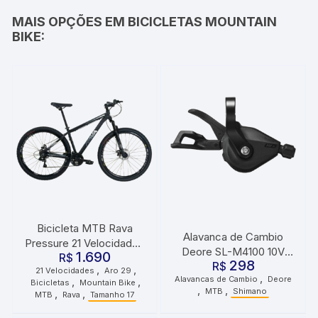
MAIS OPÇÕES EM BICICLETAS MOUNTAIN
BIKE:
Bicicleta MTB Rava
Alavanca de Cambio
Pressure 21 Velocidades
Deore SL-M4100 10V
1.690
Roda 29 Tamanho 17
R$
298
R$
Direita
,
,
21 Velocidades
Aro 29
Preta e Cinza
,
Alavancas de Cambio
Deore
,
,
Bicicletas
Mountain Bike
,
,
MTB
Shimano
,
,
MTB
Rava
Tamanho 17