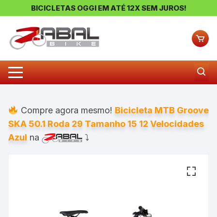
BICICLETAS OGGI EM ATÉ 12X SEM JUROS!
Pular
para
o
conteúdo
Compre agora mesmo!
Bicicleta MTB Groove
SKA 50.1 Roda 29 Tamanho 15 12 Velocidades
Azul
na
⤵