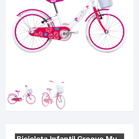
Bicicleta Infantil Groove My