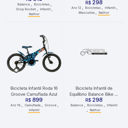
298
Fireman Vermelho
R$
,
,
Balance
Bicicletas
,
,
,
Aro 12
Bicicletas
Infantil
,
,
Drop Rocket
Infantil
,
Masculina
Nathor
Nathor
Bicicleta Infantil Roda 16
Bicicleta Infantil de
Groove Camuflada Azul
Equilíbrio Balance Bike 12
899
298
R$
Motor X Nathor
R$
,
,
,
,
,
Aro 16
Camuflada
Groove
Balance
Bicicletas
Infantil
Vermelho
,
Infantil
Nathor