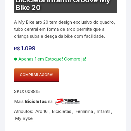
Bike 20
A My Bike aro 20 tem design exclusivo do quadro,
tubo central em forma de arco permite que a
criança suba e desça da bike com facilidade.
1.099
R$
Apenas 1 em Estoque! Compre já!
COMPRAR AGORA!
Bicicleta
Infantil
SKU:
008815
Groove
My
Mais
Bicicletas
na
Bike
Atributos:
Aro 16
,
Bicicletas
,
Feminina
,
Infantil
,
20
My Byke
quantidade