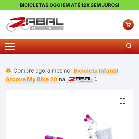
BICICLETAS OGGI EM ATÉ 12X SEM JUROS!
Pular
para
o
conteúdo
Compre agora mesmo!
Bicicleta Infantil
Groove My Bike 20
na
⤵