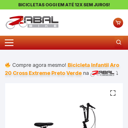
BICICLETAS OGGI EM ATÉ 12X SEM JUROS!
Pular
para
o
conteúdo
Compre agora mesmo!
Bicicleta Infantil Aro
20 Cross Extreme Preto Verde
na
⤵