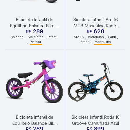
Bicicleta Infantil de
Bicicleta Infantil Aro 16
Equilíbrio Balance Bike 12
MTB Masculina Racer
289
628
Fast Nathor Vermelho
R$
Kids Vermelha
R$
,
,
,
,
,
Balance
Bicicletas
Infantil
Aro 16
Bicicletas
Cairu
,
,
Nathor
Infantil
Masculina
Bicicleta Infantil de
Bicicleta Infantil Roda 16
Equilíbrio Balance Bike
Groove Camuflada Azul
289
899
Aro 12 Nathor Rosa Roxo
R$
R$