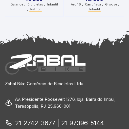
,
,
,
,
,
Balance
Bicicletas
Infantil
Aro 16
Camuflada
Groove
,
Nathor
Infantil
Zabal Bike Comércio de Bicicletas Ltda.
Av. Presidente Roosevelt 1276, loja. Barra do Imbuí,
Teresópolis, RJ. 25.966-001
21 2742-3677 | 21 97396-5144