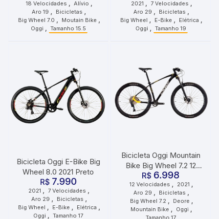
,
,
,
,
18 Velocidades
Alívio
2021
7 Velocidades
Grafite Laranja Preto
,
,
,
,
Aro 19
Bicicletas
Aro 29
Bicicletas
,
,
,
,
,
Big Wheel 7.0
Moutain Bike
Big Wheel
E-Bike
Elétrica
,
,
Oggi
Tamanho 15.5
Oggi
Tamanho 19
Bicicleta Oggi Mountain
Bicicleta Oggi E-Bike Big
Bike Big Wheel 7.2 12
Wheel 8.0 2021 Preto
6.998
Velocidades Cues Preto
R$
7.990
R$
,
,
12 Velocidades
2021
Amarelo Cinza
,
,
2021
7 Velocidades
,
,
Aro 29
Bicicletas
,
,
Aro 29
Bicicletas
,
,
Big Wheel 7.2
Deore
,
,
,
Big Wheel
E-Bike
Elétrica
,
,
Mountain Bike
Oggi
,
Oggi
Tamanho 17
Tamanho 17