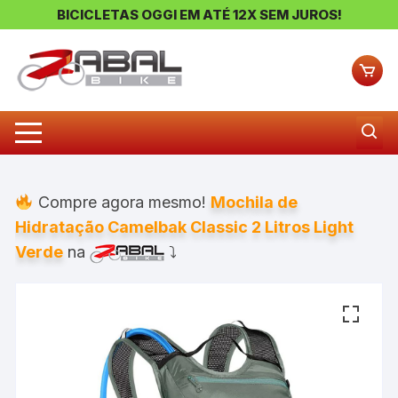
BICICLETAS OGGI EM ATÉ 12X SEM JUROS!
Pular
para
o
conteúdo
Compre agora mesmo!
Mochila de
Hidratação Camelbak Classic 2 Litros Light
Verde
na
⤵