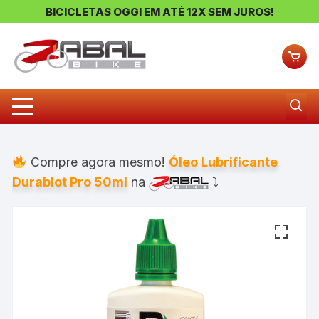
BICICLETAS OGGI EM ATÉ 12X SEM JUROS!
Pular
para
o
conteúdo
Compre agora mesmo!
Óleo Lubrificante
Durablot Pro 50ml
na
⤵