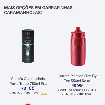
MAIS OPÇÕES EM GARRAFINHAS
CARAMANHOLAS:
Garrafa Plastica Elite Fly
Garrafa Caramanhola
Tex 550ml Roxo
Porta Treco 750ml Pro
99
R$
108
R$
Preto
,
,
550ml
Caramanholas
Elite
,
,
Garrafas
Porta Treco
Pro
,
,
Fly Tex
Garrafinhas