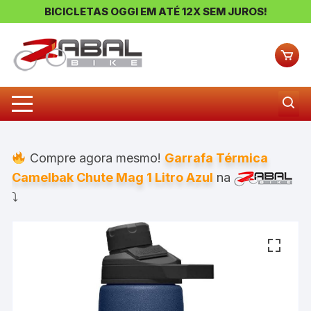
BICICLETAS OGGI EM ATÉ 12X SEM JUROS!
Pular
para
o
conteúdo
Compre agora mesmo!
Garrafa Térmica
Camelbak Chute Mag 1 Litro Azul
na
⤵