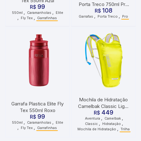
Tex 550ml Azul
Porta Treco 750ml Pro
99
R$
108
R$
Preto
,
,
550ml
Caramanholas
Elite
,
,
Garrafas
Porta Treco
Pro
,
,
Fly Tex
Garrafinhas
Mochila de Hidratação
Garrafa Plastica Elite Fly
Camelbak Classic Light
Tex 550ml Roxo
449
2 Litros Amarela
R$
99
R$
,
,
Aventura
Camelbak
,
,
550ml
Caramanholas
Elite
,
,
Classic
Hidratação
,
,
Fly Tex
Garrafinhas
,
Mochila de Hidratação
Trilha