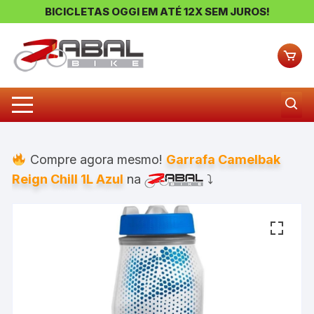
BICICLETAS OGGI EM ATÉ 12X SEM JUROS!
Pular
para
o
conteúdo
Compre agora mesmo!
Garrafa Camelbak
Reign Chill 1L Azul
na
⤵