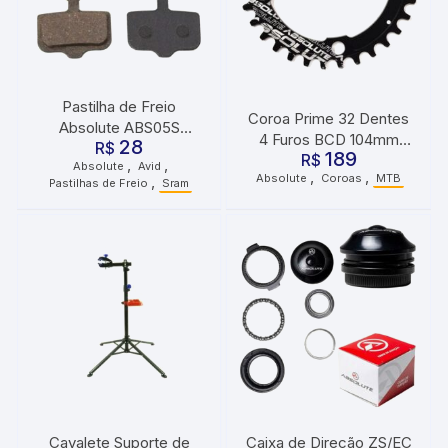
Pastilha de Freio
Coroa Prime 32 Dentes
Absolute ABS05S
4 Furos BCD 104mm
28
Avid/Sram Orgânica
R$
189
Absolute
R$
,
,
Absolute
Avid
,
,
Absolute
Coroas
MTB
,
Pastilhas de Freio
Sram
Cavalete Suporte de
Caixa de Direção ZS/EC