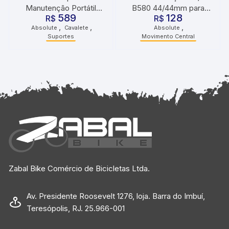
Manutenção Portátil
B580 44/44mm para
589
128
Absolute Nero
R$
Tapered Absolute
R$
,
,
,
Absolute
Cavalete
Absolute
Suportes
Movimento Central
Zabal Bike Comércio de Bicicletas Ltda.
Av. Presidente Roosevelt 1276, loja. Barra do Imbuí,
Teresópolis, RJ. 25.966-001