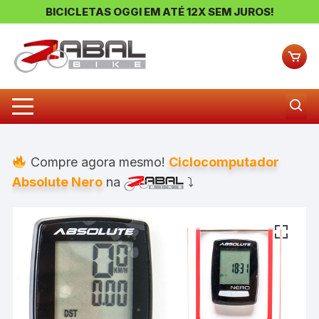
BICICLETAS OGGI EM ATÉ 12X SEM JUROS!
Pular
para
o
conteúdo
Compre agora mesmo!
Ciclocomputador
Absolute Nero
na
⤵