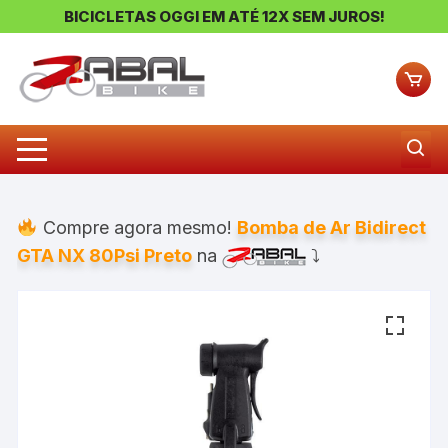
BICICLETAS OGGI EM ATÉ 12X SEM JUROS!
Pular
para
o
conteúdo
Compre agora mesmo!
Bomba de Ar Bidirect
GTA NX 80Psi Preto
na
⤵