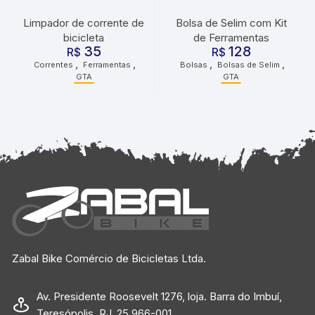
Limpador de corrente de
Bolsa de Selim com Kit
bicicleta
de Ferramentas
35
128
R$
R$
,
,
,
,
Correntes
Ferramentas
Bolsas
Bolsas de Selim
GTA
GTA
Zabal Bike Comércio de Bicicletas Ltda.
Av. Presidente Roosevelt 1276, loja. Barra do Imbuí,
Teresópolis, RJ. 25.966-001